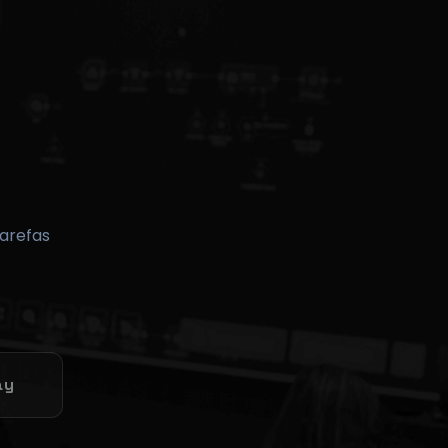
tarefas
ay