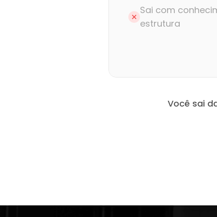
Sai com conheci
estrutura
Você sai d