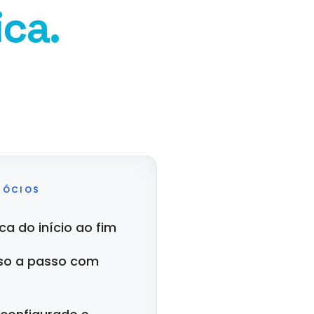
ica.
GÓCIOS
a do início ao fim
so a passo com