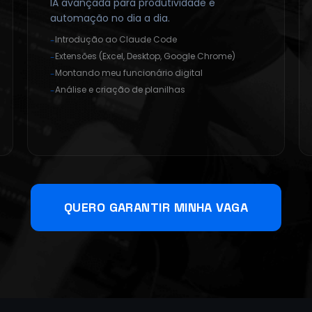
IA avançada para produtividade e
automação no dia a dia.
Introdução ao Claude Code
-
Extensões (Excel, Desktop, Google Chrome)
-
Montando meu funcionário digital
-
Análise e criação de planilhas
-
QUERO GARANTIR MINHA VAGA