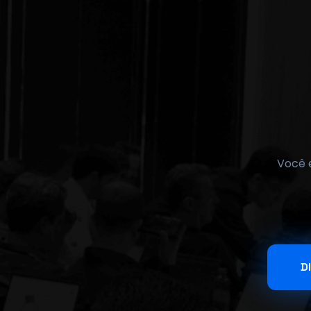
Você e
D